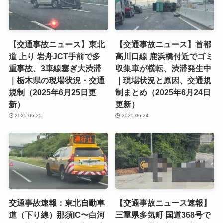
【交通事故ニュース】東北
【交通事故ニュース】首都
道 上り 岩舟JCT手前で多
高川口線 鹿浜橋付近でゴミ
重事故、3車線塞ぎ大渋滞
収集車が横転、渋滞発生中
｜栃木県の現場状況・交通
｜現場状況と原因、交通規
規制（2025年6月25日更
制まとめ（2025年6月24日
新）
更新）
2025-06-25
2025-06-24
交通事故速報：東北自動車
【交通事故ニュース速報】
道（下り線）那須IC〜白河
三重県多気町 国道368号で