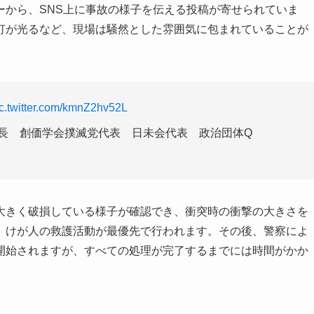
ーから、SNS上に事故の様子を伝える投稿が寄せられていま
灯が光るなど、現場は騒然とした雰囲気に包まれていることが
ic.twitter.com/kmnZ2hv52L
部長 創価学会撲滅党代表 日未会代表 政治団体Q
大きく破損している様子が確認でき、衝突時の衝撃の大きさを
、けが人の救護活動が最優先で行われます。その後、警察によ
開始されますが、すべての処理が完了するまでには時間がかか